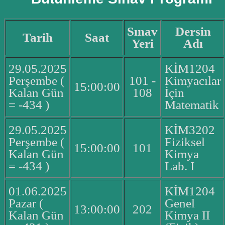
Sınav
Dersin
Tarih
Saat
Yeri
Adı
29.05.2025
KİM1204
Perşembe (
101 -
Kimyacılar
15:00:00
Kalan Gün
108
İçin
= -434 )
Matematik
29.05.2025
KİM3202
Perşembe (
Fiziksel
15:00:00
101
Kalan Gün
Kimya
= -434 )
Lab. I
01.06.2025
KİM1204
Pazar (
Genel
13:00:00
202
Kalan Gün
Kimya II