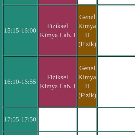
Genel
Fiziksel
Kimya
15:15-16:00
Kimya Lab. I
II
(Fizik)
Genel
Fiziksel
Kimya
16:10-16:55
Kimya Lab. I
II
(Fizik)
17:05-17:50