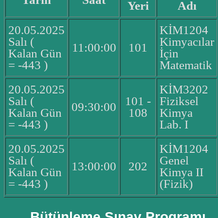
Yeri
Adı
20.05.2025
KİM1204
Salı (
Kimyacılar
11:00:00
101
Kalan Gün
İçin
= -443 )
Matematik
20.05.2025
KİM3202
Salı (
101 -
Fiziksel
09:30:00
Kalan Gün
108
Kimya
= -443 )
Lab. I
20.05.2025
KİM1204
Salı (
Genel
13:00:00
202
Kalan Gün
Kimya II
= -443 )
(Fizik)
Bütünleme Sınav Programı