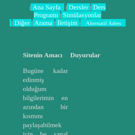
Ana Sayfa
Dersler
Ders
|
|
|
Programı
Simülasyonlar
|
Diğer
Arama
İletişim
|
|
|
|
Alternatif Adres
Sitenin Amacı
Duyurular
Bugüne kadar
edinmiş
olduğum
bilgilerimin en
azından bir
kısmını
paylaşabilmek
için bu sanal